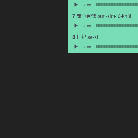
音訊播放器
00:00
問心有愧 bûn-sim-iú-khùi
音訊播放器
00:00
世紀 sè-kí
音訊播放器
00:00