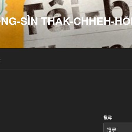
ONG-SÌN THA̍K-CHHEH-HŌ
料
搜尋