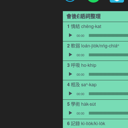
會後Ê語詞整理
情結 chêng-kat
音訊播放器
00:00
軟弱 loán-jio̍k/nńg-chiáⁿ
音訊播放器
00:00
呼吸 ho͘-khip
音訊播放器
00:00
相及 saⁿ-kap
音訊播放器
00:00
學術 ha̍k-su̍t
音訊播放器
00:00
記錄 kì-lio̍k/kì-lo̍k