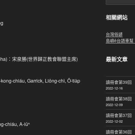
相關網站
ng
台灣俗諺
島嶼ê台語車幫 Tó-s
-18 pha)：宋泉勝(世界歸正教會聯盟主席)
最新文章
-chiáu, Garrick, Liông-chì, Ô͘-tia̍p
讀冊會第39回
2022-12-16
讀冊會第38回
2022-12-09
讀冊會第37回
2022-12-02
-chiáu, A-iûⁿ
讀冊會第36回