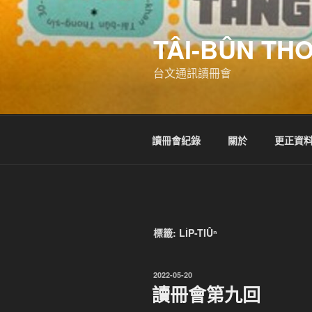
跳
至
TÂI-BÛN TH
主
要
台文通訊讀冊會
內
容
讀冊會紀錄
關於
更正資
標籤:
LI̍P-TIÛⁿ
發
2022-05-20
佈
讀冊會第九回
於