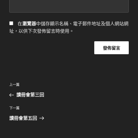
在
瀏覽器
中儲存顯示名稱、電子郵件地址及個人網站網
址，以供下次發佈留言時使用。
文
上
上一篇
章
一
讀冊會第三回
導
篇
覽
文
下
下一篇
章
一
讀冊會第五回
篇
文