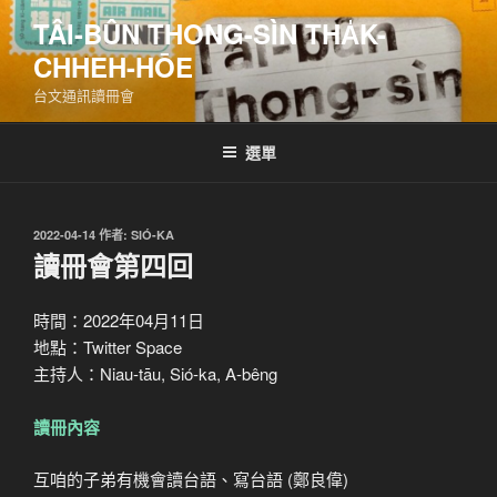
跳
TÂI-BÛN THONG-SÌN THA̍K-
至
CHHEH-HŌE
主
要
台文通訊讀冊會
內
容
選單
發
2022-04-14
作者:
SIÓ-KA
佈
讀冊會第四回
於
時間：2022年04月11日
地點：Twitter Space
主持人：Niau-tāu, Sió-ka, A-bêng
讀冊內容
互咱的子弟有機會讀台語、寫台語 (鄭良偉)