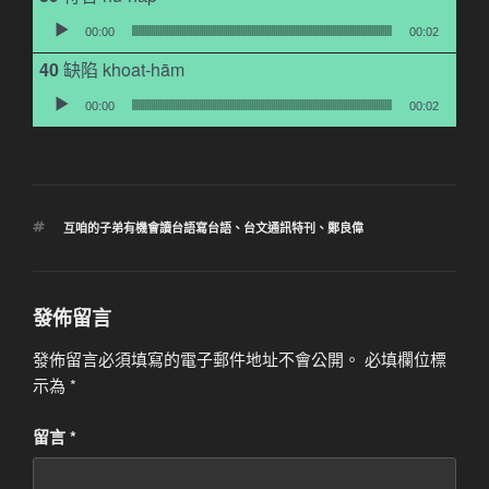
音訊播放器
00:00
00:02
缺陷 khoat-hām
音訊播放器
00:00
00:02
標
互咱的子弟有機會讀台語寫台語
、
台文通訊特刊
、
鄭良偉
籤
發佈留言
發佈留言必須填寫的電子郵件地址不會公開。
必填欄位標
示為
*
留言
*