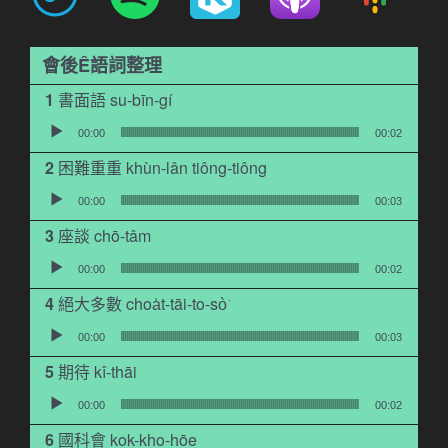
會後Ê語詞整理
書面語 su-bīn-gí
音訊播放器
00:00
00:02
困難重重 khùn-lân tiông-tiông
音訊播放器
00:00
00:03
座談 chō-tâm
音訊播放器
00:00
00:02
絕大多數 choa̍t-tāi-to-sò͘
音訊播放器
00:00
00:03
期待 kî-thāi
音訊播放器
00:00
00:02
國科會 kok-kho-hōe