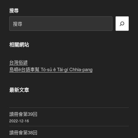
章
搜尋
相關網站
台灣俗諺
島嶼ê台語車幫 Tó-sū ê Tâi-gí Chhia-pang
最新文章
讀冊會第39回
2022-12-16
讀冊會第38回